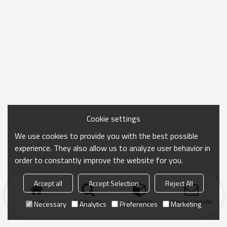
Cookie settings
We use cookies to provide you with the best possible
experience. They also allow us to analyze user behavior in
order to constantly improve the website for you.
Accept all
Accept Selection
Reject All
Inicio
búsqueda
categoría
Enviar consulta
Necessary
Analytics
Preferences
Marketing