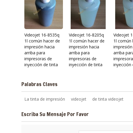
Videojet 16-8535q
Videojet 16-8205q
Videojet 
1l común hacer de
1l común hacer de
1l común 
impresión hacia
impresión hacia
impresión
arriba para
arriba para
arriba par
impresoras de
impresoras de
impresora
inyección de tinta
inyección de tinta
inyección 
Palabras Claves
La tinta de impresión
videojet
de tinta videojet
Escriba Su Mensaje Por Favor