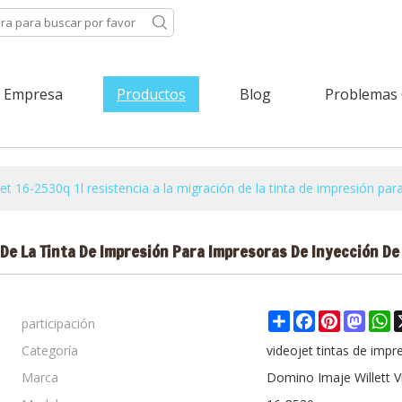
Empresa
Productos
Blog
Problemas
et 16-2530q 1l resistencia a la migración de la tinta de impresión par
 De La Tinta De Impresión Para Impresoras De Inyección De
participación
Share
Facebook
Pinterest
Mast
W
Categoría
videojet tintas de impr
Marca
Domino Imaje Willett V