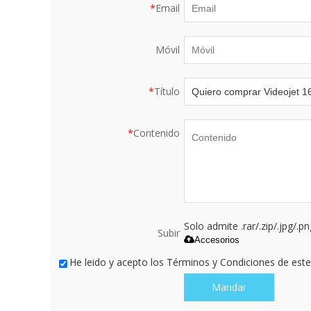
*
Email
Móvil
*
Título
*
Contenido
Solo admite .rar/.zip/.jpg/.p
Subir
Accesorios
He leido y acepto los Términos y Condiciones de este 
Mandar