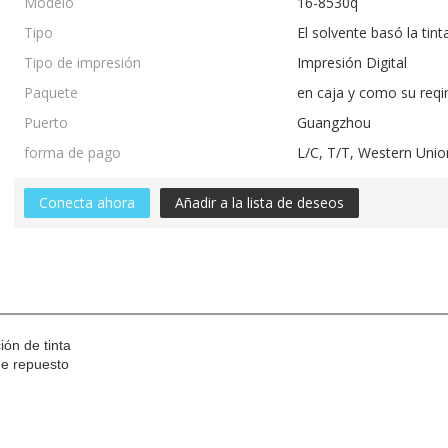
Modelo
16-8530q
Tipo
El solvente basó la tint
Tipo de impresión
Impresión Digital
Paquete
en caja y como su req
Puerto
Guangzhou
forma de pago
L/C, T/T, Western Un
Conecta ahora
Añadir a la lista de deseos
ón de tinta
de repuesto