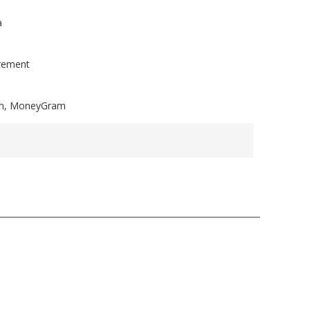
a
irement
ion, MoneyGram