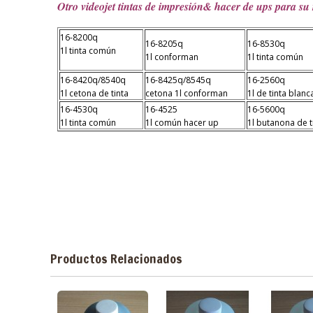
Otro videojet tintas de impresión& hacer de ups para su 
16-8200q
16-8205q
16-8530q
1l tinta común
1l conforman
1l tinta común
16-8420q/8540q
16-8425q/8545q
16-2560q
1l cetona de tinta
cetona 1l conforman
1l de tinta blanc
16-4530q
16-4525
16-5600q
1l tinta común
1l común hacer up
1l butanona de t
Productos Relacionados