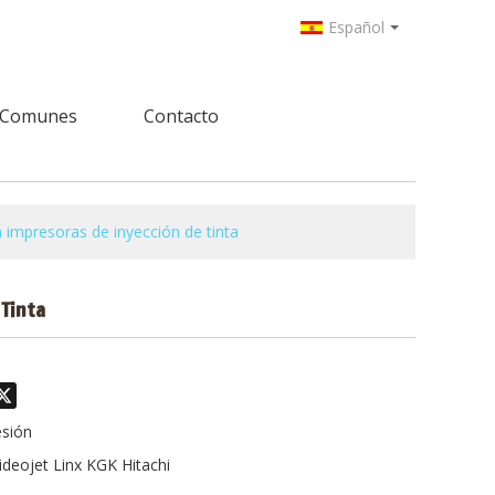
Español
 Comunes
Contacto
a impresoras de inyección de tinta
 Tinta
odon
hatsApp
X
esión
ideojet Linx KGK Hitachi