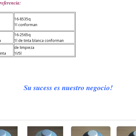
referencia:
16-8535q
1l conforman
16-2565q
a
1l de tinta blanca conforman
de limpieza
inta
1l/5l
Su sucess es nuestro negocio!