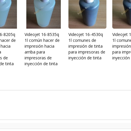
16-8205q
Videojet 16-8535q
Videojet 16-4530q
Videojet 
hacer de
1l común hacer de
1l comunes de
1l comun
 hacia
impresión hacia
impresión de tinta
impresión
a
arriba para
para impresoras de
para impr
s de
impresoras de
inyección de tinta
inyección 
de tinta
inyección de tinta