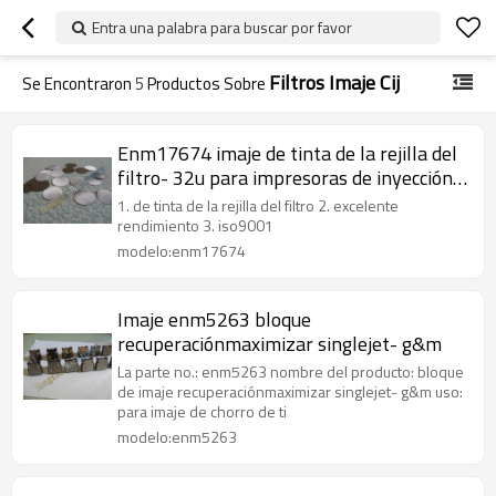
Entra una palabra para buscar por favor
Filtros Imaje Cij
Se Encontraron
5
Productos Sobre
Enm17674 imaje de tinta de la rejilla del
filtro- 32u para impresoras de inyección
de tinta
1. de tinta de la rejilla del filtro 2. excelente
rendimiento 3. iso9001
modelo:enm17674
Imaje enm5263 bloque
recuperaciónmaximizar singlejet- g&m
La parte no.: enm5263 nombre del producto: bloque
de imaje recuperaciónmaximizar singlejet- g&m uso:
para imaje de chorro de ti
modelo:enm5263