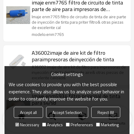
imaje enm7765 filtro de circuito de tinta
parte de aire para impresoras de
inyección de tinta
Imaje enm7765 filtro de circuito de tinta de aire parte
de inyección de tinta para priter filtro& otras piezas
de excelente cal
modelo:enm7765
A36002imaje de aire kit de filtro
paraimpresoras deinyección de tinta
A36002 imaje de aire kit de filtro para impresoras de
inyección de tinta del filtro de aire& otras piezas de
Cookie settings
excelente calidad&
We use cookies to provide you with the best possible
experience. They also allow us to analyze user behavior in
Imaje enm5934 filtro principal de tinta
order to constantly improve the website for you.
para s4/s8
Imaje enm5934 filtro principal de tinta para s4/s8 1.
Accept all
Accept Selection
Reject All
no- original pero parte compatible. 2. de alta- calidad
con bajo costo.
Inicio
búsqueda
categoría
Enviar consulta
Necessary
Analytics
Preferences
Marketing
modelo:enm5934