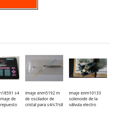
m18591 s4
Imaje enm5192 m
imaje enm10133
 imaje de
de oscilador de
solenoide de la
 repuesto
cristal para s4/s7/s8
válvula electro