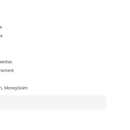
a
ta
mientas
riement
ion, MoneyGram