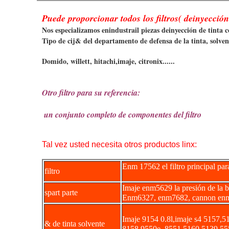
Puede proporcionar todos los filtros( deinyección d
Nos especializamos enindustrail piezas deinyección de tinta c
Tipo de cij& del departamento de defensa de la tinta, solvent
Domido, willett, hitachi,imaje, citronix......
Otro filtro para su referencia:
un conjunto completo de componentes del filtro
Tal vez usted necesita otros productos linx:
Enm 17562 el filtro principal p
filtro
Imaje enm5629 la presión de la
spart parte
Enm6327, enm7682, cannon enm1
Imaje 9154 0.8l,imaje s4 5157,5
& de tinta solvente
8158,9550e, 8551,5160,5139,55