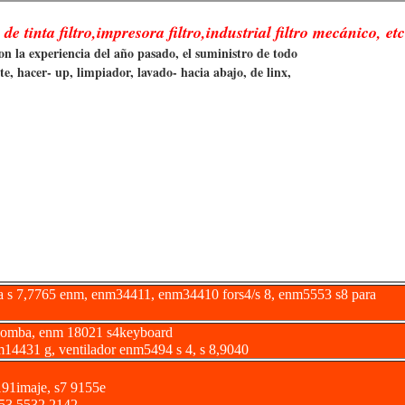
e tinta filtro,impresora filtro,industrial filtro mecánico, etc
on la experiencia del año pasado, el suministro de todo
e, hacer- up, limpiador, lavado- hacia abajo, de linx,
ara s 7,7765 enm, enm34411, enm34410 fors4/s 8, enm5553 s8 para
 bomba, enm 18021 s4keyboard
4431 g, ventilador enm5494 s 4, s 8,9040
191imaje, s7 9155e
53,5532,2142