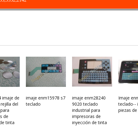
 imaje de
imaje enm15978 s7
imaje enm28240
Imaje en
rejilla del
teclado
9020 teclado
teclado--
 para
industrial para
piezas de
s de
impresoras de
de tinta
inyección de tinta