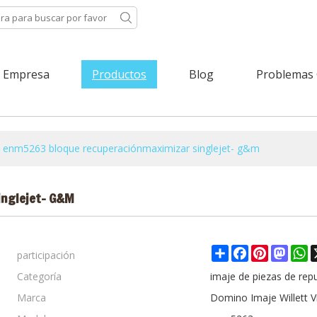
Empresa
Productos
Blog
Problemas
 enm5263 bloque recuperaciónmaximizar singlejet- g&m
inglejet- G&m
participación
Share
Facebook
Pinterest
Mast
W
Categoría
imaje de piezas de rep
Marca
Domino Imaje Willett V