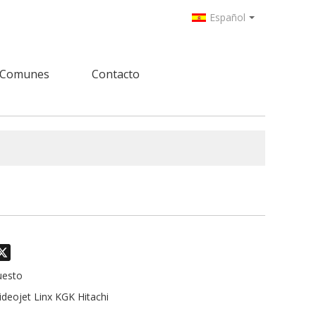
Español
 Comunes
Contacto
odon
hatsApp
X
uesto
ideojet Linx KGK Hitachi