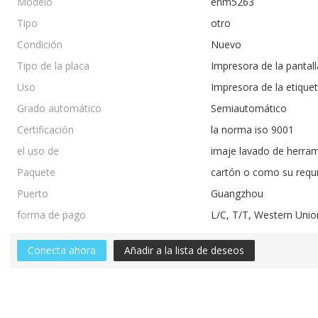
Modelo
enm5263
Tipo
otro
Condición
Nuevo
Tipo de la placa
Impresora de la pantall
Uso
Impresora de la etique
Grado automático
Semiautomático
Certificación
la norma iso 9001
el uso de
imaje lavado de herra
Paquete
cartón o como su requ
Puerto
Guangzhou
forma de pago
L/C, T/T, Western Un
Conecta ahora
Añadir a la lista de deseos