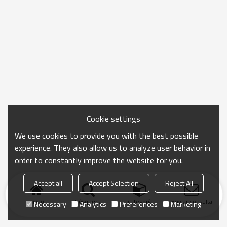
Cookie settings
We use cookies to provide you with the best possible
experience. They also allow us to analyze user behavior in
order to constantly improve the website for you.
Accept all
Accept Selection
Reject All
Inicio
búsqueda
categoría
Enviar consulta
Necessary
Analytics
Preferences
Marketing