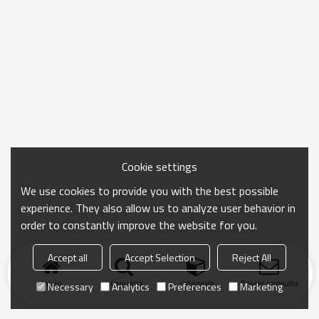
Cookie settings
We use cookies to provide you with the best possible
experience. They also allow us to analyze user behavior in
order to constantly improve the website for you.
Accept all
Accept Selection
Reject All
Inicio
búsqueda
categoría
Enviar consulta
Necessary
Analytics
Preferences
Marketing