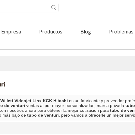
Empresa
Productos
Blog
Problemas
uri
Willett Videojet Linx KGK Hitachi
es un fabricante y proveedor prof
o de venturi
ventas al por mayor personalizadas, marca privada
tubo
n nosotros ahora para obtener la mejor cotización para
tubo de ven
io más bajo de
tubo de venturi
, pero vamos a ofrecerle un mejor servic