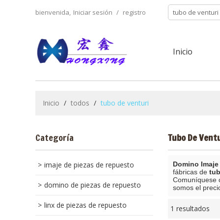
bienvenida,
Iniciar sesión
/
registro
Inicio
Inicio
/
todos
/
tubo de venturi
Categoría
Tubo De Vent
imaje de piezas de repuesto
Domino Imaje 
fábricas de
tub
Comuníquese co
domino de piezas de repuesto
somos el prec
linx de piezas de repuesto
1 resultados