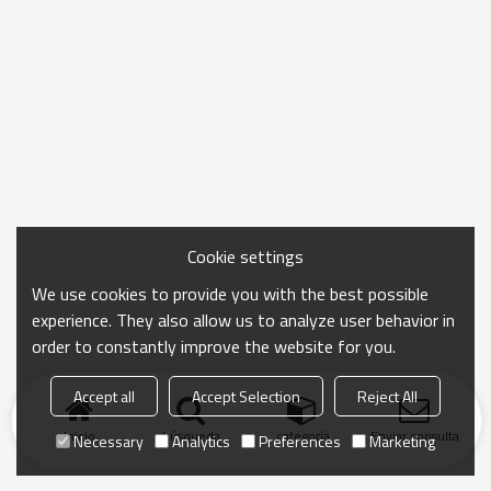
Cookie settings
We use cookies to provide you with the best possible
experience. They also allow us to analyze user behavior in
order to constantly improve the website for you.
Accept all
Accept Selection
Reject All
Inicio
búsqueda
categoría
Enviar consulta
Necessary
Analytics
Preferences
Marketing