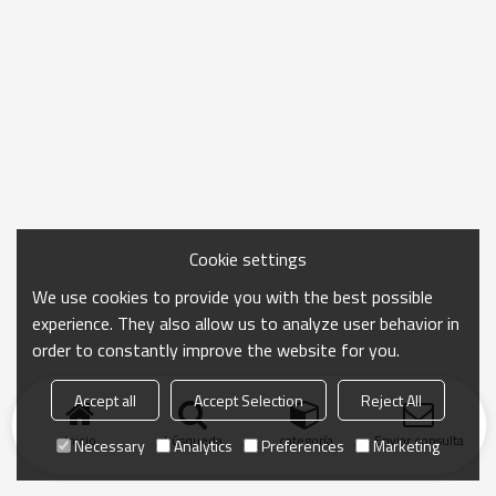
Cookie settings
We use cookies to provide you with the best possible
experience. They also allow us to analyze user behavior in
order to constantly improve the website for you.
Accept all
Accept Selection
Reject All
Inicio
búsqueda
categoría
Enviar consulta
Necessary
Analytics
Preferences
Marketing