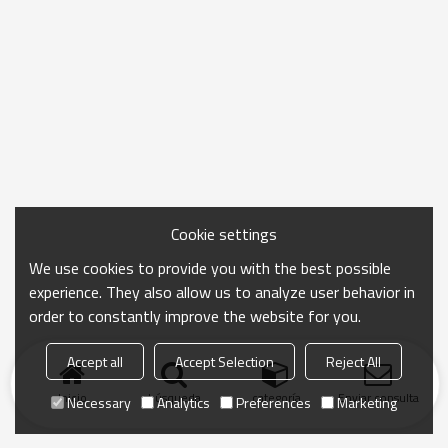
Cookie settings
We use cookies to provide you with the best possible
experience. They also allow us to analyze user behavior in
order to constantly improve the website for you.
Accept all
Accept Selection
Reject All
Inicio
búsqueda
categoría
Enviar consulta
Necessary
Analytics
Preferences
Marketing