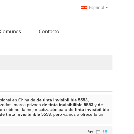
Español
 Comunes
Contacto
esional en China de
de tinta invisibilible 5553
,
izadas, marca privada
de tinta invisibilible 5553
y
de
ra obtener la mejor cotización para
de tinta invisibilible
de tinta invisibilible 5553
, pero vamos a ofrecerle un
Ver