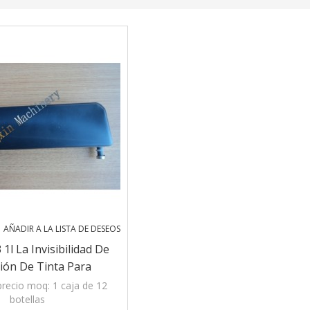
AÑADIR A LA LISTA DE DESEOS
1l La Invisibilidad De
ión De Tinta Para
De Inyección De Tinta
recio moq: 1 caja de 12
botellas