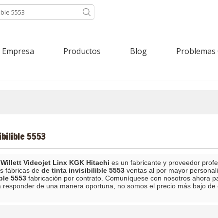
Empresa
Productos
Blog
Problemas
ibilible 5553
Willett Videojet Linx KGK Hitachi
es un fabricante y proveedor prof
s fábricas de
de tinta invisibilible 5553
ventas al por mayor personal
ible 5553
fabricación por contrato. Comuníquese con nosotros ahora pa
 responder de una manera oportuna, no somos el precio más bajo de