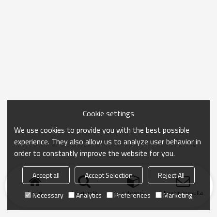
Cookie settings
We use cookies to provide you with the best possible
experience. They also allow us to analyze user behavior in
order to constantly improve the website for you.
Accept all
Accept Selection
Reject All
Inicio
búsqueda
categoría
Enviar consulta
Necessary
Analytics
Preferences
Marketing