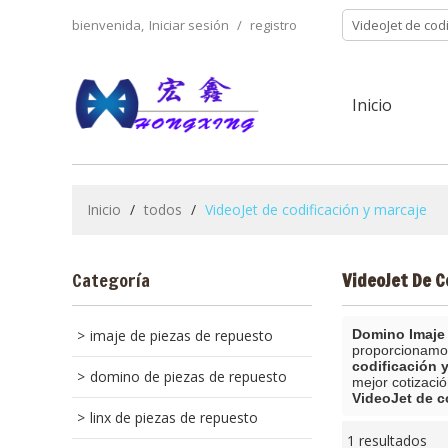
bienvenida,
Iniciar sesión
/
registro
Inicio
Inicio
/
todos
/
VideoJet de codificación y marcaje
Categoría
VideoJet De C
imaje de piezas de repuesto
Domino Imaje 
proporcionamo
codificación 
domino de piezas de repuesto
mejor cotizaci
VideoJet de c
linx de piezas de repuesto
1 resultados