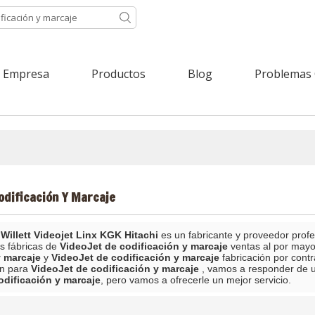
Empresa
Productos
Blog
Problemas
odificación Y Marcaje
Willett Videojet Linx KGK Hitachi
es un fabricante y proveedor prof
s fábricas de
VideoJet de codificación y marcaje
ventas al por mayo
y marcaje
y
VideoJet de codificación y marcaje
fabricación por cont
ón para
VideoJet de codificación y marcaje
, vamos a responder de u
odificación y marcaje
, pero vamos a ofrecerle un mejor servicio.