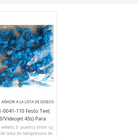
AÑADIR A LA LISTA DE DESEOS
01-0041-110 Festo Tee(
/videojet 43s) Para
De Inyección De Tinta
 willett( 3- puerto) 6mm cij
de tinta de laimpresora de