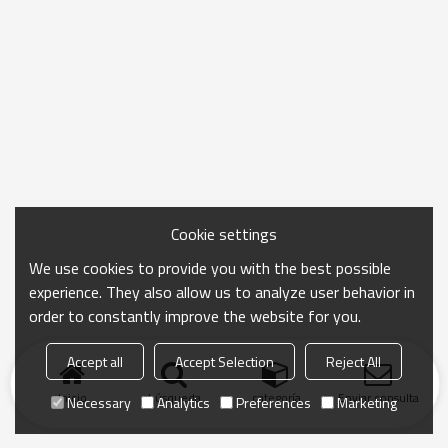
Cookie settings
We use cookies to provide you with the best possible
experience. They also allow us to analyze user behavior in
order to constantly improve the website for you.
Accept all
Accept Selection
Reject All
Inicio
búsqueda
categoría
Enviar consulta
Necessary
Analytics
Preferences
Marketing