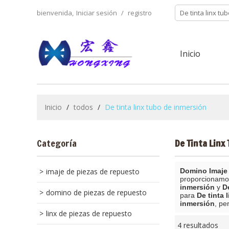
bienvenida,
Iniciar sesión
/
registro
Inicio
Inicio
/
todos
/
De tinta linx tubo de inmersión
Categoría
De Tinta Linx
imaje de piezas de repuesto
Domino Imaje 
proporcionamo
inmersión
y
D
domino de piezas de repuesto
para
De tinta 
inmersión
, pe
linx de piezas de repuesto
4 resultados