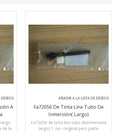
E DESEOS
AÑADIR A LA LISTA DE DESEOS
sión A
Fa72056 De Tinta Linx Tubo De
La
Inmersión( Largo)
 Tinta
 largo
Fa72056 de tinta linx tubo deinmersión(
a de la
largo) 1. no- original pero parte