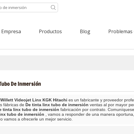
Empresa
Productos
Blog
Problemas
 Tubo De Inmersión
Willett Videojet Linx KGK Hitachi
es un fabricante y proveedor prof
s fábricas de
De tinta linx tubo de inmersión
ventas al por mayor pe
e tinta linx tubo de inmersión
fabricación por contrato. Comuníquese
linx tubo de inmersión
, vamos a responder de una manera oportuna,
ro vamos a ofrecerle un mejor servicio.