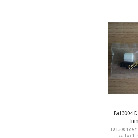
codificación d
Fa13004 D
Inm
Fa13004 de ti
corto) 1. 