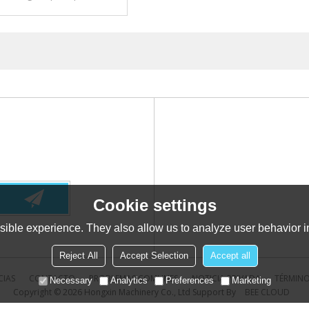
. de alta- calidad con bajo
costo.
Cookie settings
ible experience. They also allow us to analyze user behavior in
Reject All
Accept Selection
Accept all
CIAS
CONTACTO
PROBLEMAS COMUNES
NOTICIA PRIVADA
TÉRMINO
Necessary
Analytics
Preferences
Marketing
Copyright © 2026
Hongxin Machinery Co., Ltd
Support By
BEE CLOUD