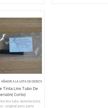
el tubo deinmersión& otras
impresora de codificación del t
pieza
inmersi
AÑADIR A LA LISTA DE DESEOS
e Tinta Linx Tubo De
ersión( Corto)
nta linx tubo deinmersión(
no- original pero parte