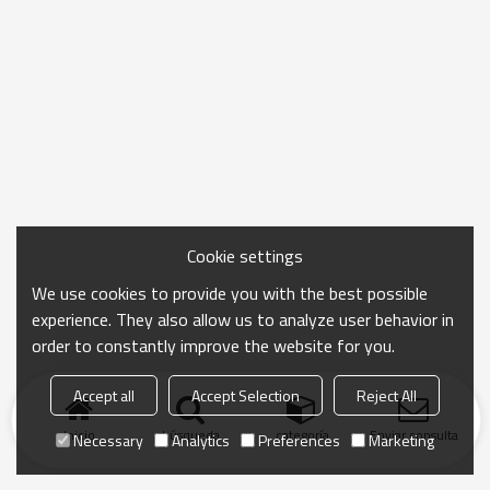
Cookie settings
We use cookies to provide you with the best possible
experience. They also allow us to analyze user behavior in
order to constantly improve the website for you.
Accept all
Accept Selection
Reject All
Inicio
búsqueda
categoría
Enviar consulta
Necessary
Analytics
Preferences
Marketing