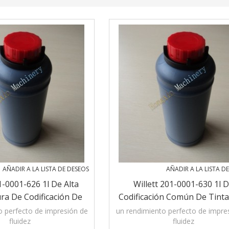
AÑADIR A LA LISTA DE DESEOS
AÑADIR A LA LISTA D
1-0001-626 1l De Alta
Willett 201-0001-630 1l 
a De Codificación De
Codificación Común De Tinta
mpresoras De Inyección
Impresoras De Inyección De 
o perfecto de impresión de
un rendimiento perfecto de impre
fluidez
fluidez
De Tinta