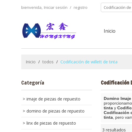
bienvenida,
Iniciar sesión
/
registro
Inicio
Inicio
/
todos
/
Codificación de willett de tinta
Categoría
Codificación 
imaje de piezas de repuesto
Domino Imaje 
proporcionamo
tinta
y
Codific
domino de piezas de repuesto
Codificación d
tinta
, pero vam
linx de piezas de repuesto
3 resultados