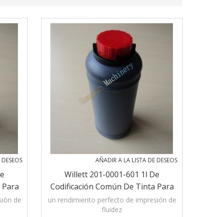
E DESEOS
AÑADIR A LA LISTA DE DESEOS
De
Willett 201-0001-601 1l De
 Para
Codificación Común De Tinta Para
Tinta
Impresoras De Inyección De Tinta
sión de
un rendimiento perfecto de impresión de
fluidez