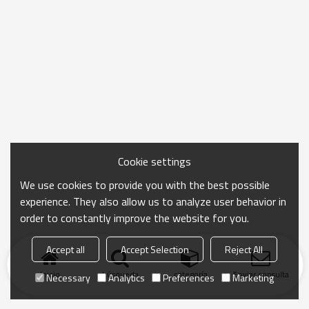
Cookie settings
We use cookies to provide you with the best possible
experience. They also allow us to analyze user behavior in
order to constantly improve the website for you.
Accept all
Accept Selection
Reject All
Inicio
búsqueda
categoría
Enviar consulta
Necessary
Analytics
Preferences
Marketing