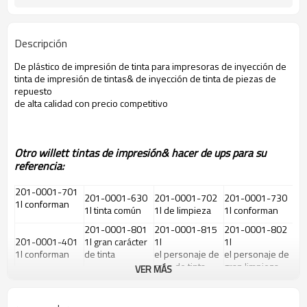
Descripción
De plástico de impresión de tinta para impresoras de inyección de
tinta de impresión de tintas& de inyección de tinta de piezas de
repuesto
de alta calidad con precio competitivo
Otro willett tintas de impresión& hacer de ups para su
referencia:
201-0001-701
201-0001-630
201-0001-702
201-0001-730
1l conforman
1l tinta común
1l de limpieza
1l conforman
201-0001-801
201-0001-815
201-0001-802
201-0001-401
1l gran carácter
1l
1l
1l conforman
de tinta
el personaje de
el personaje de
gran de tinta
gran limpieza
VER MÁS
201-0001-738
201-0001-012
201-0001-422
201-0001-638
1l
1l de plástico de
de plástico 1l
1l invibility de
la invisibilidad