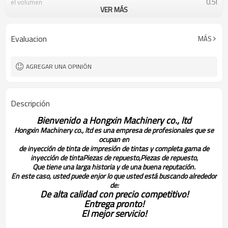
0.5l
el volumen
VER MÁS
negro
de color
12 litros
moq
/t t; la unión occidental
condiciones de pago
Evaluacion
MÁS
fob guangzhou
términos de envío
Within2-3workdays después de
el tiempo de entrega
recibir el pago
AGREGAR UNA OPINIÓN
Descripción
Bienvenido a Hongxin Machinery co., ltd
Hongxin Machinery co., ltd es una empresa de profesionales que se
ocupan en
de inyección de tinta de impresión de tintas y completa gama de
inyección de tinta
Piezas de repuesto,
Piezas de repuesto,
Que tiene una larga historia y de una buena reputación.
En este caso, usted puede enjor lo que usted está buscando alrededor
de:
De alta calidad con precio competitivo!
Entrega pronto!
El mejor servicio!