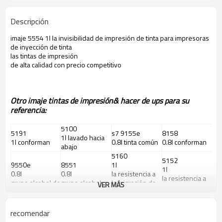
Descripción
imaje 5554 1l la invisibilidad de impresión de tinta para impresoras
de inyección de tinta
las tintas de impresión
de alta calidad con precio competitivo
Otro imaje tintas de impresión& hacer de ups para su
referencia:
5100
5191
s7 9155e
8158
1l lavado hacia
1l conforman
0.8l tinta común
0.8l conforman
abajo
5160
5152
9550e
8551
1l
1l
0.8l
0.8l
la resistencia a
la resistencia a
grupo alcohol de
grupo alcohol
la migración de
VER MÁS
la migración
tinta
hasta hacer
tinta blanca
conforman
5139
5191
recomendar
5553
2142
1l
1l