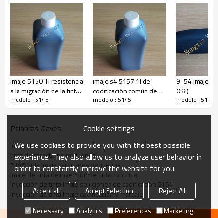
1l
1l
la resistencia a
la resistencia a
la invisibilidad
el personaje de
la migración de
la migración
de la tinta
gran de tinta
la tinta
conforman
imaje 5160 1l resistencia
imaje s4 5157 1l de
9154 imaje de t
a la migración de la tinta
codificación común de
0.8l)
modelo : 5145
modelo : 5145
modelo : 5145
de impresión para
tinta para impresoras de
impresoras de inyección
inyección de tinta
de tinta
Cookie settings
Palabras Claves
We use cookies to provide you with the best possible
Imaje de tinta
tinta de caracteres pequeños
experience. They also allow us to analyze user behavior in
5145 tinta Imaje caracteres pequeños
order to constantly improve the website for you.
Imaje de tinta de inyección de tinta continua
Inyección de tinta Imaje soluciones de codificación 5154
Accept all
Accept Selection
Reject All
Inyección de tinta Imaje codificación y marcaje
Necessary
Analytics
Preferences
Marketing