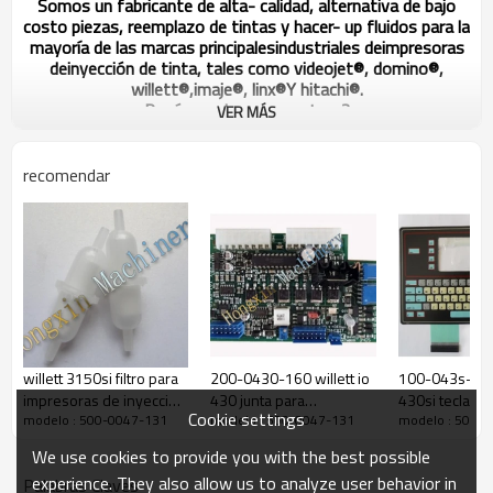
Somos un fabricante de alta- calidad, alternativa de bajo
costo piezas, reemplazo de tintas y hacer- up fluidos para la
mayoría de las marcas principalesindustriales deimpresoras
deinyección de tinta, tales como videojet®, domino®,
willett®,imaje®, linx
®
Y hitachi®.
Razón por la que nosotros?
VER MÁS
1. entrega pronto.
2. un excelente servicio.
3. precios altamente competitivos.
recomendar
4. red global de clientes.
5. de tiempo establecido y con experiencia.
6. cientos de reemplazo directo de los productos.
Willett& videojet de piezas de repuesto
El modelo no.
las descripciones
500-0047-130
willett filtro principal
500-0047-101
willett 3150si filtro
willett 3150si filtro para
200-0430-160 willett io
100-043s-101 
impresoras de inyección
430 junta para
430si teclado
teclado willett
Cookie settings
modelo : 500-0047-131
modelo : 500-0047-131
modelo : 500-
de tinta
impresoras de inyección
impresoras de
100-0047-278
superposición
de tinta
de tinta
We use cookies to provide you with the best possible
100-0470-137
willett circuito del teclado
experience. They also allow us to analyze user behavior in
Palabras Claves