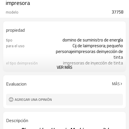
impresora
37758
modelo
propiedad
domino de suministro de energía
tipo
Cij de laimpresora; pequeño
para el uso
personajeimpresoras deinyección de
tinta
impresoras de inyección de tinta
el tipo deimpresión
VER MÁS
blanco
de color
Pp, de metal
material
1pc
moq
Evaluacion
MÁS
/t t; la unión occidental
condiciones de pago
fob guangzhou
términos de envío
Within2-3 días laborables después
entregue el tiempo
AGREGAR UNA OPINIÓN
de recibir el pago
la industria de envases
frente de negocios
Descripción