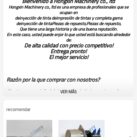
Bienvenido a Hongxin Machinery co., ltd
Hongxin Machinery co., ltd es una empresa de profesionales que se
ocupan en
deinyección de tinta deimpresión de tintas y completa gama
deinyección de tinta
Piezas de repuesto,
Piezas de repuesto,
Que tiene una larga historia y de una buena reputación.
En este caso, usted puede enjor lo que usted está buscando alrededor
de:
De alta calidad con precio competitivo!
Entrega pronto!
El mejor servicio!
Razón por la que comprar con nosotros?
1) estamos specialied deinyección de tinta en piezas de
VER MÁS
repuesto para más de diez años!
2) 3 meses products' de período de garantía!
recomendar
3) tener el mejor servicio de pre- ventas& post- venta!
Otro domino de piezas de repuesto para su referencia: