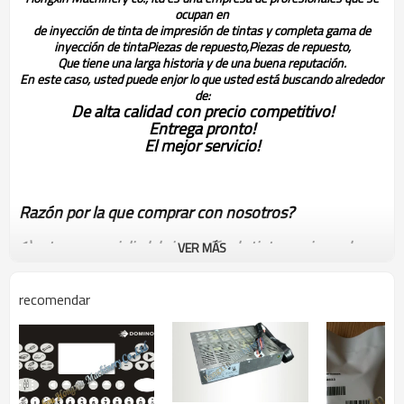
ocupan en
de inyección de tinta de impresión de tintas y completa gama de
inyección de tinta
Piezas de repuesto,
Piezas de repuesto,
Que tiene una larga historia y de una buena reputación.
En este caso, usted puede enjor lo que usted está buscando alrededor
de:
De alta calidad con precio competitivo!
Entrega pronto!
El mejor servicio!
Razón por la que comprar con nosotros?
1) estamos specialied de inyección de tinta en piezas de
VER MÁS
repuesto para más de diez años!
2) 3 meses products' de período de garantía!
recomendar
3) tener el mejor servicio de pre- ventas& post- venta!
Otro domino de piezas de repuesto para su referencia:
26747
14735