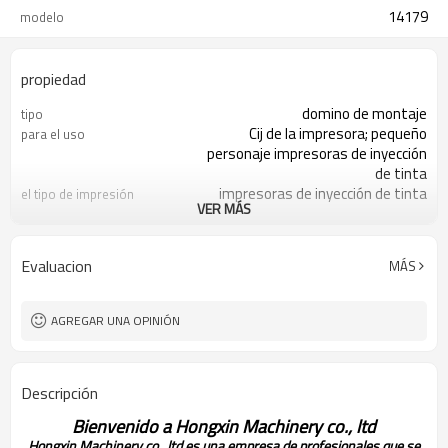
14179
modelo
propiedad
domino de montaje
tipo
Cij de la impresora; pequeño
para el uso
personaje impresoras de inyección
de tinta
impresoras de inyección de tinta
el tipo de impresión
VER MÁS
azul
de color
pp
material
10 pcs
moq
Evaluacion
MÁS
/t t; la unión occidental
condiciones de pago
fob guangzhou
términos de envío
Within2-3 días laborables después
entregue el tiempo
AGREGAR UNA OPINIÓN
de recibir el pago
la industria de envases
frente de negocios
Descripción
Bienvenido a Hongxin Machinery co., ltd
Hongxin Machinery co., ltd es una empresa de profesionales que se