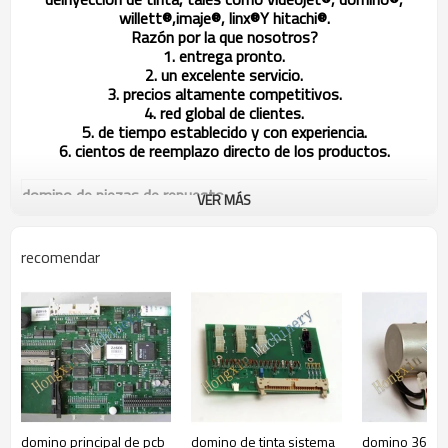
willett®,imaje®, linx
®
Y hitachi®.
Razón por la que nosotros?
1. entrega pronto.
2. un excelente servicio.
3. precios altamente competitivos.
4. red global de clientes.
5. de tiempo establecido y con experiencia.
6. cientos de reemplazo directo de los productos.
domino de piezas de repuesto
VER MÁS
El modelo no.
las descripciones
14831
el filtro principal
recomendar
29265/14664
el canal de filtro 20 micr
29273/14669
solvente de filtro
37940
filtro en línea
14833
amortiguador
domino principal de pcb
domino de tinta sistema
domino 36610
14735
solenoide de la válvula