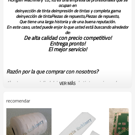
ocupan en
deinyección de tinta deimpresión de tintas y completa gama
deinyección de tinta
Piezas de repuesto,
Piezas de repuesto,
Que tiene una larga historia y de una buena reputación.
En este caso, usted puede enjor lo que usted está buscando alrededor
de:
De alta calidad con precio competitivo!
Entrega pronto!
El mejor servicio!
Razón por la que comprar con nosotros?
1) estamos specialied deinyección de tinta en piezas de
VER MÁS
repuesto para más de diez años!
2) 3 meses products' de período de garantía!
recomendar
3) tener el mejor servicio de pre- ventas& post- venta!
Imaje otras piezas de repuesto para su referencia:
enm5044
enm10278