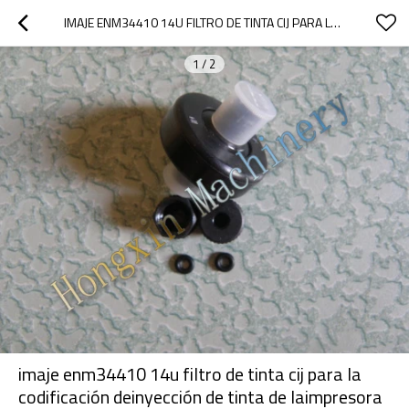
IMAJE ENM34410 14U FILTRO DE TINTA CIJ PARA LA CODIFICACIÓN DEINYECCIÓN DE TINTA DE LAIMPRESORA
1
/
2
imaje enm34410 14u filtro de tinta cij para la
codificación deinyección de tinta de laimpresora