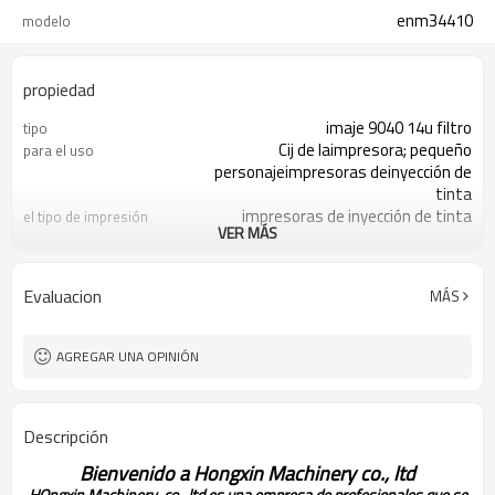
enm34410
modelo
propiedad
imaje 9040 14u filtro
tipo
Cij de laimpresora; pequeño
para el uso
personajeimpresoras deinyección de
tinta
impresoras de inyección de tinta
el tipo de impresión
VER MÁS
negro
de color
pp
material
1pc
moq
Evaluacion
MÁS
/t t; la unión occidental
condiciones de pago
fob guangzhou
términos de envío
Within2-3 días laborables después
entregue el tiempo
AGREGAR UNA OPINIÓN
de recibir el pago
laindustria de envases
frente de negocios
Descripción
Bienvenido a Hongxin Machinery co., ltd
HOngxin Machinery co., ltd es una empresa de profesionales que se